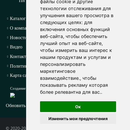
Пн - Пт с 9-00 до 18-00
файлы cookie и другие
технологии отслеживания для
улучшения вашего просмотра в
Каталог продукции
следующих целях:
для
О компании
включения основных функций
веб-сайта
,
чтобы обеспечить
Новости
лучший опыт на веб-сайте
,
Видео
чтобы измерить ваш интерес к
Контакты
нашим продуктам и услугам и
персонализировать
Политика конфиденциальности
маркетинговое
Карта сайта
взаимодействие.
,
чтобы
показывать рекламу которая
Создание сайта
более релевантна для вас.
.
Обновить настройки файлов cookie
Ок
Изменить мои предпочтения
© 2020-2025 ООО «Три Ти Групп». Все права защищены.