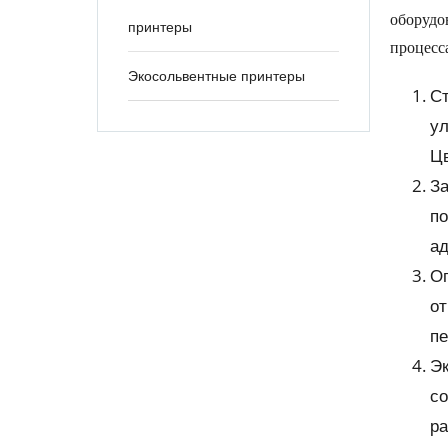
оборудо
принтеры
процесс
Экосольвентные принтеры
Ст
ул
Цв
За
по
ад
Оп
от
пе
Эк
со
ра