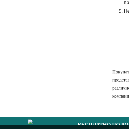
пр
Не
Покупат
предста
различн
компани
БЕСПЛАТНО ПО Р