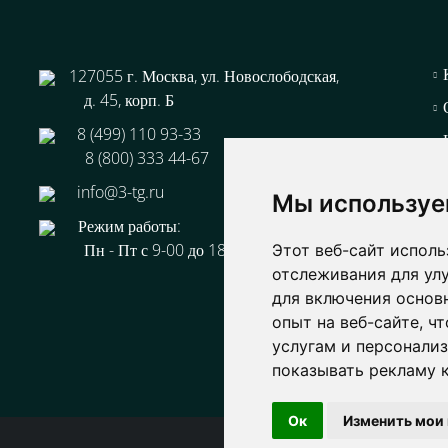
44-67
127055 г. Москва, ул. Новослободская,
д. 45, корп. Б
8 (499) 110 93-33
8 (800) 333 44-67
info@3-tg.ru
Мы используе
Режим работы:
Пн - Пт с 9-00 до 18-00
Этот веб-сайт исполь
отслеживания для ул
для включения основ
опыт на веб-сайте
,
чт
услугам и персонали
показывать рекламу к
Об
Ок
Изменить мои