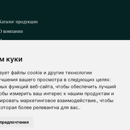
Каталог продукции
О компании
Новости
Видео
м куки
Контакты
Политика конфиденциальности
зует файлы cookie и другие технологии
Карта сайта
учшения вашего просмотра в следующих целях:
ных функций веб-сайта
,
чтобы обеспечить лучший
Создание сайта
обы измерить ваш интерес к нашим продуктам и
зировать маркетинговое взаимодействие.
,
чтобы
оторая более релевантна для вас.
.
новить настройки файлов cookie
 предпочтения