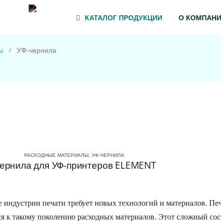
8-00
info@3-tg.ru
+7 (800) 333 44-67
+7 (499) 110 93-33
КАТАЛОГ ПРОДУКЦИИ
О КОМПАН
УФ-чернила
ы
РАСХОДНЫЕ МАТЕРИАЛЫ
,
УФ-ЧЕРНИЛА
ернила для УФ-принтеров ELEMENT
е индустрии печати требует новых технологий и материалов. П
ся к такому поколению расходных материалов. Этот сложный сос