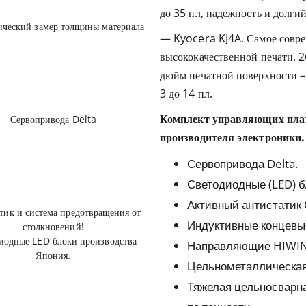
до 35 пл, надежность и долги
ический замер толщины материала
— Kyocera KJ4A. Самое совре
высококачественной печати. 2
дюйм печатной поверхности – н
3 до 14 пл.
Комплект управляющих плат
Сервопривода Delta
производителя электроники.
Сервопривода Delta.
Светодиодные (LED) б
Активный антистатик
тик и система предотвращения от
Индуктивные концевы
столкновений!
иодные LED блоки производства
Направляющие HIWIN 
Япония.
Цельнометаллическая 
Тяжелая цельносварн