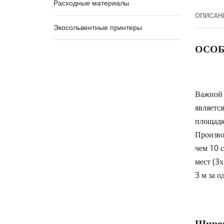
Расходные материалы
ОПИСАН
Экосольвентные принтеры
ОСОБ
Важной 
являетс
площадк
Произво
чем 10 
мест (3
3 м за о
Широк