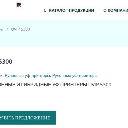
8-00
info@3-tg.ru
+7 (800) 333 44-67
+7 (499) 110 93-33
КАТАЛОГ ПРОДУКЦИИ
О КОМПАН
UVIP 5300
ры
5300
ии:
Рулонные уф-принтеры
,
Рулонные уф-принтеры
УЧИТЬ ПРЕДЛОЖЕНИЕ