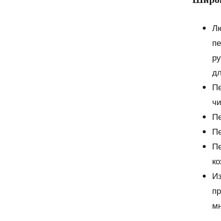
Лю
пе
ру
дл
Пе
чи
Пе
Пе
Пе
ко
Из
пр
мн