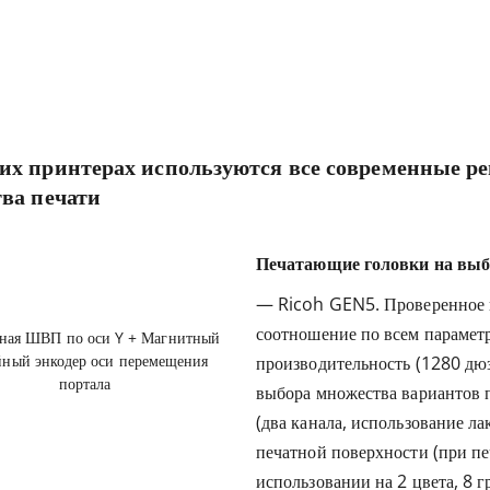
их принтерах используются все современные р
тва печати
Печатающие головки на выб
— Ricoh GEN5. Проверенное и
соотношение по всем параметр
ная ШВП по оси Y + Магнитный
йный энкодер оси перемещения
производительность (1280 дюз
портала
выбора множества вариантов 
(два канала, использование ла
печатной поверхности (при пе
использовании на 2 цвета, 8 г