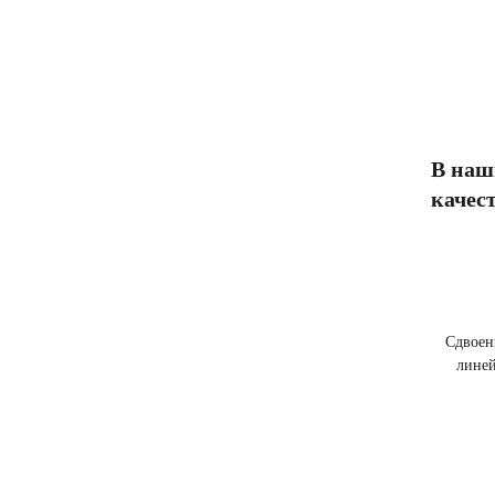
В наш
качес
Сдвоен
лине