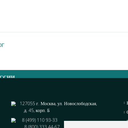
ОГ
ОССИИ
44-67
127055 г. Москва, ул. Новослободская,
д. 45, корп. Б
8 (499) 110 93-33
8 (800) 333 44-67