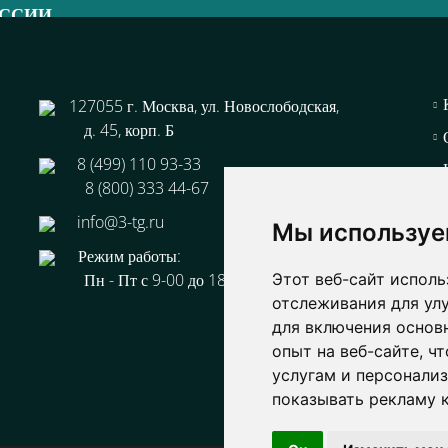
ОССИИ
44-67
127055 г. Москва, ул. Новослободская,
д. 45, корп. Б
8 (499) 110 93-33
8 (800) 333 44-67
info@3-tg.ru
Мы используе
Режим работы:
Пн - Пт с 9-00 до 18-00
Этот веб-сайт исполь
отслеживания для ул
для включения основ
опыт на веб-сайте
,
чт
услугам и персонали
показывать рекламу к
Об